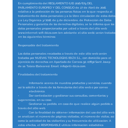
En cumplimiento del REGLAMENTO (UE) 2016/679 DEL 
PARLAMENTO EUROPEO Y DEL CONSEJO de 27 de Abril de 2016, 
relativo a la protección de las personas físicas en lo que respecta al 
tratamiento de datos personales y a la libre circulación de estos datos 
y a Ley Orgánica 3/2018, de 5 de diciembre, de Protección de Datos 
Personales y garantía de los derechos digitales, se le informa que los 
datos personales proporcionados por usted a través del sitio web 
www.internet-wifi-ibiza.com (en adelante el sitio web), serán tratados 
en los siguientes términos:
Responsable del tratamiento
Los datos personales recabados a través de este sitio web serán 
tratados por NUEVAS TECNOLOGÍAS IBIZA S.L., con domicilio para el 
ejercicio de derechos en Apartado de Correos 50, 07830 Sant Josep 
de sa Talaia (Baleares). Email: info@nti-ibiza.com.
Finalidades del tratamiento
•
Informarle acerca de nuestros productos y servicios, cuando 
así lo solicite a través de los formularios del sitio web o por correo
electrónico.
•
Dar contestación y gestionar sus consultas, comentarios y 
sugerencias, en su caso.
•
Gestionar su pedido, en caso de que realice algún pedido a 
través del sitio web.
•
Con la finalidad de obtener información del uso del sitio web, 
se analizan el número de páginas visitadas, el número de visitas, así 
como la actividad de los visitantes y su frecuencia de utilización. A 
estos efectos, el RESPONSABLE utiliza información estadística 