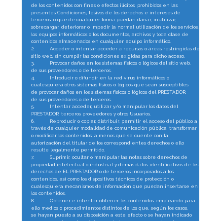
de los contenidos con fines o efectos ilícitos, prohibidos en las 
presentes Condiciones, lesivos de los derechos e intereses de 
terceros, o que de cualquier forma puedan dañar, inutilizar, 
sobrecargar, deteriorar o impedir la normal utilización de los servicios, 
los equipos informáticos o los documentos, archivos y toda clase de 
contenidos almacenados en cualquier equipo informático.
2.
Acceder o intentar acceder a recursos o áreas restringidas del 
sitio web, sin cumplir las condiciones exigidas para dicho acceso.
3.
Provocar daños en los sistemas físicos o lógicos del sitio web, 
de sus proveedores o de terceros.
4.
Introducir o difundir en la red virus informáticos o 
cualesquiera otros sistemas físicos o lógicos que sean susceptibles 
de provocar daños en los sistemas físicos o lógicos del PRESTADOR, 
de sus proveedores o de terceros.
5.
Intentar acceder, utilizar y/o manipular los datos del 
PRESTADOR, terceros proveedores y otros Usuarios.
6.
Reproducir o copiar, distribuir, permitir el acceso del público a 
través de cualquier modalidad de comunicación pública, transformar 
o modificar los contenidos, a menos que se cuente con la 
autorización del titular de los correspondientes derechos o ello 
resulte legalmente permitido.
7.
Suprimir, ocultar o manipular las notas sobre derechos de 
propiedad intelectual o industrial y demás datos identificativos de los 
derechos de EL PRESTADOR o de terceros incorporados a los 
contenidos, así como los dispositivos técnicos de protección o 
cualesquiera mecanismos de información que puedan insertarse en 
los contenidos.
8.
Obtener e intentar obtener los contenidos empleando para 
ello medios o procedimientos distintos de los que, según los casos, 
se hayan puesto a su disposición a este efecto o se hayan indicado 