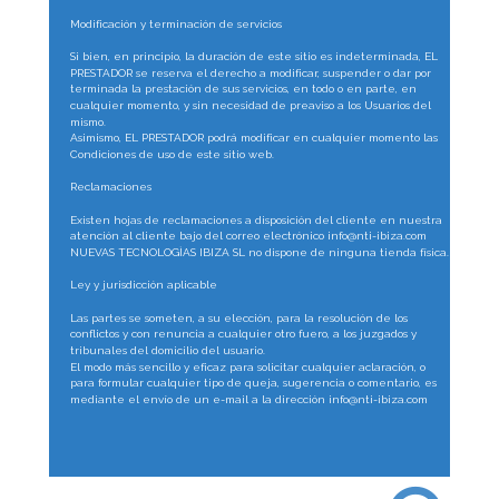
Modificación y terminación de servicios
Si bien, en principio, la duración de este sitio es indeterminada, EL 
PRESTADOR se reserva el derecho a modificar, suspender o dar por 
terminada la prestación de sus servicios, en todo o en parte, en 
cualquier momento, y sin necesidad de preaviso a los Usuarios del 
mismo.
Asimismo, EL PRESTADOR podrá modificar en cualquier momento las 
Condiciones de uso de este sitio web.
Reclamaciones
Existen hojas de reclamaciones a disposición del cliente en nuestra 
atención al cliente bajo del correo electrónico info@nti-ibiza.com
NUEVAS TECNOLOGÌAS IBIZA SL no dispone de ninguna tienda física.
Ley y jurisdicción aplicable
Las partes se someten, a su elección, para la resolución de los 
conflictos y con renuncia a cualquier otro fuero, a los juzgados y 
tribunales del domicilio del usuario.
El modo más sencillo y eficaz para solicitar cualquier aclaración, o 
para formular cualquier tipo de queja, sugerencia o comentario, es 
mediante el envío de un e-mail a la dirección info@nti-ibiza.com