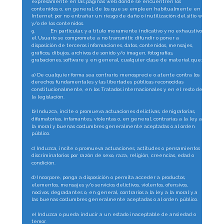
expresamente en las páginas web donde se encuentren los 
contenidos o, en general, de los que se empleen habitualmente en 
Internet por no entrañar un riesgo de daño o inutilización del sitio web 
y/o de los contenidos.
9.
En particular, y a título meramente indicativo y no exhaustivo, 
el Usuario se compromete a no transmitir, difundir o poner a 
disposición de terceros informaciones, datos, contenidos, mensajes, 
gráficos, dibujos, archivos de sonido y/o imagen, fotografías, 
grabaciones, software y, en general, cualquier clase de material que:
a) De cualquier forma sea contrario, menosprecie o atente contra los 
derechos fundamentales y las libertades públicas reconocidas 
constitucionalmente, en los Tratados internacionales y en el resto de 
la legislación.
b) Induzca, incite o promueva actuaciones delictivas, denigratorias, 
difamatorias, infamantes, violentas o, en general, contrarias a la ley, a 
la moral y buenas costumbres generalmente aceptadas o al orden 
público.
c) Induzca, incite o promueva actuaciones, actitudes o pensamientos 
discriminatorios por razón de sexo, raza, religión, creencias, edad o 
condición.
d) Incorpore, ponga a disposición o permita acceder a productos, 
elementos, mensajes y/o servicios delictivos, violentos, ofensivos, 
nocivos, degradantes o, en general, contrarios a la ley, a la moral y a 
las buenas costumbres generalmente aceptadas o al orden público.
e) Induzca o pueda inducir a un estado inaceptable de ansiedad o 
temor.