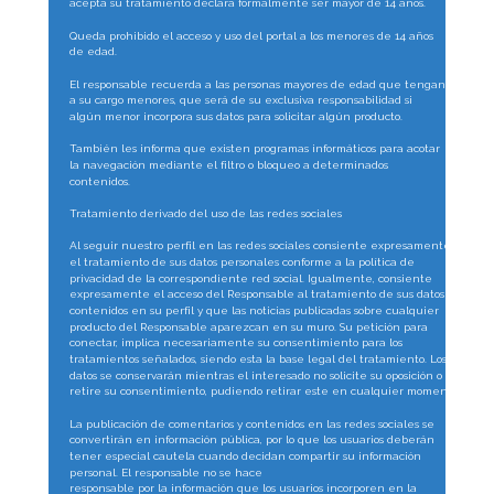
acepta su tratamiento declara formalmente ser mayor de 14 años.
Queda prohibido el acceso y uso del portal a los menores de 14 años 
de edad.
El responsable recuerda a las personas mayores de edad que tengan 
a su cargo menores, que será de su exclusiva responsabilidad si 
algún menor incorpora sus datos para solicitar algún producto.
También les informa que existen programas informáticos para acotar 
la navegación mediante el filtro o bloqueo a determinados 
contenidos.
Tratamiento derivado del uso de las redes sociales
Al seguir nuestro perfil en las redes sociales consiente expresamente 
el tratamiento de sus datos personales conforme a la política de 
privacidad de la correspondiente red social. Igualmente, consiente 
expresamente el acceso del Responsable al tratamiento de sus datos 
contenidos en su perfil y que las noticias publicadas sobre cualquier 
producto del Responsable aparezcan en su muro. Su petición para 
conectar, implica necesariamente su consentimiento para los 
tratamientos señalados, siendo esta la base legal del tratamiento. Los 
datos se conservarán mientras el interesado no solicite su oposición o 
retire su consentimiento, pudiendo retirar este en cualquier momento.
La publicación de comentarios y contenidos en las redes sociales se 
convertirán en información pública, por lo que los usuarios deberán 
tener especial cautela cuando decidan compartir su información 
personal. El responsable no se hace
responsable por la información que los usuarios incorporen en la 