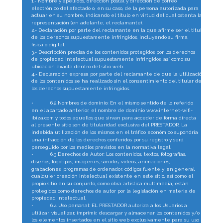
1.- Nombre y apellidos, dirección postal y dirección de correo 
electrónico del afectado o, en su caso, de la persona autorizada para 
actuar en su nombre, indicando el título en virtud del cual ostenta la 
representación (en adelante, el reclamante).
2.- Declaración por parte del reclamante en la que afirme ser el titular 
de los derechos supuestamente infringidos, incluyendo su firma, 
física o digital.
3.- Descripción precisa de los contenidos protegidos por los derechos 
de propiedad intelectual supuestamente infringidos, así como su 
ubicación exacta dentro del sitio web.
4.- Declaración expresa por parte del reclamante de que la utilización 
de los contenidos se ha realizado sin el consentimiento del titular de 
los derechos supuestamente infringidos.
•
6.2 Nombres de dominio: En el mismo sentido de lo referido 
en el apartado anterior, el nombre de dominio www.internet-wifi-
ibiza.com y todos aquellos que sirvan para acceder de forma directa 
al presente sitio son de titularidad exclusiva del PRESTADOR. La 
indebida utilización de los mismos en el tráfico económico supondría 
una infracción de los derechos conferidos por su registro y será 
perseguido por los medios previstos en la normativa legal.
•
6.3 Derechos de Autor: Los contenidos, textos, fotografías, 
diseños, logotipos, imágenes, sonidos, vídeos, animaciones, 
grabaciones, programas de ordenador, códigos fuente y, en general, 
cualquier creación intelectual existente en este sitio, así como el 
propio sitio en su conjunto, como obra artística multimedia, están 
protegidos como derechos de autor por la legislación en materia de 
propiedad intelectual.
•
6.4 Uso personal: EL PRESTADOR autoriza a los Usuarios a 
utilizar, visualizar, imprimir, descargar y almacenar los contenidos y/o 
los elementos insertados en el sitio web exclusivamente para su uso 