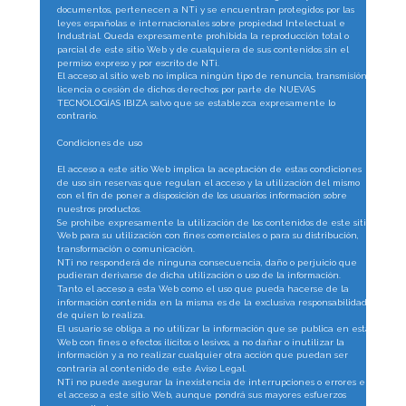
documentos, pertenecen a NTi y se encuentran protegidos por las 
leyes españolas e internacionales sobre propiedad Intelectual e 
Industrial. Queda expresamente prohibida la reproducción total o 
parcial de este sitio Web y de cualquiera de sus contenidos sin el 
permiso expreso y por escrito de NTi.
El acceso al sitio web no implica ningún tipo de renuncia, transmisión, 
licencia o cesión de dichos derechos por parte de NUEVAS 
TECNOLOGÍAS IBIZA salvo que se establezca expresamente lo 
contrario.
Condiciones de uso
El acceso a este sitio Web implica la aceptación de estas condiciones 
de uso sin reservas que regulan el acceso y la utilización del mismo 
con el fin de poner a disposición de los usuarios información sobre 
nuestros productos.
Se prohíbe expresamente la utilización de los contenidos de este sitio 
Web para su utilización con fines comerciales o para su distribución, 
transformación o comunicación.
NTi no responderá de ninguna consecuencia, daño o perjuicio que 
pudieran derivarse de dicha utilización o uso de la información.
Tanto el acceso a esta Web como el uso que pueda hacerse de la 
información contenida en la misma es de la exclusiva responsabilidad 
de quien lo realiza.
El usuario se obliga a no utilizar la información que se publica en esta 
Web con fines o efectos ilícitos o lesivos, a no dañar o inutilizar la 
información y a no realizar cualquier otra acción que puedan ser 
contraria al contenido de este Aviso Legal.
NTi no puede asegurar la inexistencia de interrupciones o errores en 
el acceso a este sitio Web, aunque pondrá sus mayores esfuerzos 