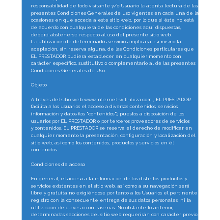
responsabilidad de todo visitante y/o Usuario la atenta lectura de las 
presentes Condiciones Generales de uso vigentes en cada una de las 
ocasiones en que acceda a este sitio web, por lo que si éste no está 
de acuerdo con cualquiera de las condiciones aquí dispuestas, 
deberá abstenerse respecto al uso del presente sitio web.
La utilización de determinados servicios implicará asi mismo la 
aceptación, sin reserva alguna, de las Condiciones particulares que 
EL PRESTADOR pudiera establecer en cualquier momento con 
carácter específico, sustitutivo o complementario al de las presentes 
Condiciones Generales de Uso.
Objeto
A través del sitio web www.internet-wifi-ibiza.com , EL PRESTADOR 
facilita a los usuarios el acceso a diversos contenidos, servicios, 
información y datos (los "contenidos"), puestos a disposición de los 
usuarios por EL PRESTADOR o por terceros proveedores de servicios 
y contenidos. EL PRESTADOR se reserva el derecho de modificar en 
cualquier momento la presentación, configuración y localización del 
sitio web, así como los contenidos, productos y servicios en él 
contenidos.
Condiciones de acceso
En general, el acceso a la información de los distintos productos y 
servicios existentes en el sitio web, así como a su navegación será 
libre y gratuita no exigiéndose por tanto a los Usuarios el pertinente 
registro con la consecuente entrega de sus datos personales, ni la 
utilización de claves o contraseñas. No obstante lo anterior, 
determinadas secciones del sitio web requerirán con carácter previo 