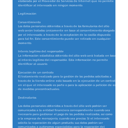
elaborada por el Proveedor de Servicios de Internet que no permite 
identificar al interesado en ningún momento.
Legitimación
Consentimiento
Los datos personales obtenidos a través de los formularios del sitio 
web serán tratados únicamente en base al consentimiento otorgado 
por el interesado, a través de la aceptación de la casilla dispuesta 
para tal fin. Este consentimiento puede ser retirado en cualquier 
momento.
Interés legítimo del responsable
La información estadística obtenida del sitio web será tratada en base 
al interés legítimo del responsable. Esta información no permite 
identificar al usuario.
Ejecución de un contrato
El tratamiento realizado para la gestión de los pedidos solicitados a 
través de la tienda online está basado en la ejecución de un contrato 
en el que el interesado es parte o para la aplicación a petición de este 
de medidas precontractuales.
Destinatarios
Los datos personales obtenidos a través del sitio web podrán ser 
comunicados a la entidad financiera correspondiente cuando sea 
necesario para gestionar el pago de los pedidos realizados, así como 
a la empresa de mensajería, cuando sea preciso. Si el interesado 
solicita la reparación de algún producto, sus datos podrán ser 
comunicados a autónomos especialistas para la reparación del 