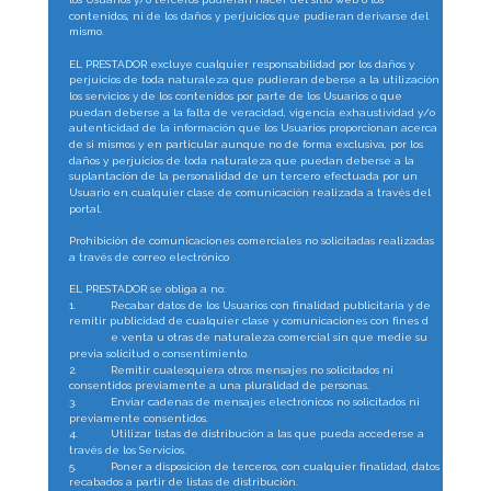
contenidos, ni de los daños y perjuicios que pudieran derivarse del 
mismo.
EL PRESTADOR excluye cualquier responsabilidad por los daños y 
perjuicios de toda naturaleza que pudieran deberse a la utilización de 
los servicios y de los contenidos por parte de los Usuarios o que 
puedan deberse a la falta de veracidad, vigencia exhaustividad y/o 
autenticidad de la información que los Usuarios proporcionan acerca 
de si mismos y en particular aunque no de forma exclusiva, por los 
daños y perjuicios de toda naturaleza que puedan deberse a la 
suplantación de la personalidad de un tercero efectuada por un 
Usuario en cualquier clase de comunicación realizada a través del 
portal.
Prohibición de comunicaciones comerciales no solicitadas realizadas 
a través de correo electrónico
EL PRESTADOR se obliga a no:
1.
Recabar datos de los Usuarios con finalidad publicitaria y de 
remitir publicidad de cualquier clase y comunicaciones con fines d
e venta u otras de naturaleza comercial sin que medie su 
previa solicitud o consentimiento.
2.
Remitir cualesquiera otros mensajes no solicitados ni 
consentidos previamente a una pluralidad de personas.
3.
Enviar cadenas de mensajes electrónicos no solicitados ni 
previamente consentidos.
4.
Utilizar listas de distribución a las que pueda accederse a 
través de los Servicios.
5.
Poner a disposición de terceros, con cualquier finalidad, datos 
recabados a partir de listas de distribución.