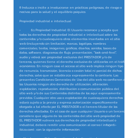
f) Induzca o incite a involucrarse en prácticas peligrosas, de riesgo o 
nocivas para la salud y el equilibrio psíquico.
Propiedad industrial e intelectual
•
6.1 Propiedad Industrial: El Usuario reconoce y acepta que 
todos los derechos de propiedad industrial e intelectual sobre los 
contenidos y/o cualesquiera otros elementos insertados en el sitio 
web (incluyendo sin limitación, marcas, logotipos, nombres 
comerciales, textos, imágenes, gráficos, diseños, sonidos, bases de 
datos, software, diagramas de flujo, presentación, "look-and-feel", 
audio y vídeo), son propiedad exclusiva del PRESTADOR y/o de 
terceros, quienes tiene el derecho exclusivo de utilizarlos en el tráfico 
económico. En ningún caso el acceso al sitio web implica ningún tipo 
de renuncia, transmisión, licencia o cesión total ni parcial de dichos 
derechos, salvo que se establezca expresamente lo contrario. Las 
presentes Condiciones Generales de Uso del sitio web no confieren a 
los Usuarios ningún otro derecho de utilización, alteración, 
explotación, reproducción, distribución o comunicación pública del 
sitio web y/o de sus Contenidos distintos de los aquí expresamente 
previstos. Cualquier otro uso o explotación de cualesquiera derechos 
estará sujeto a la previa y expresa autorización específicamente 
otorgada a tal efecto por EL PRESTADOR o el tercero titular de los 
derechos afectados. En el caso de que cualquier Usuario o un tercero 
considere que alguno de los contenidos del sitio web propiedad de 
EL PRESTADOR vulnera sus derechos de propiedad intelectual o 
industrial, deberá remitir una comunicación al correo ( info@nti-
ibiza.com) ; con la siguiente información: