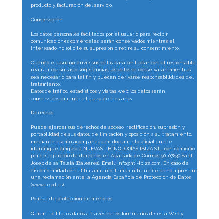
producto y facturación del servicio.
Conservación
Los datos personales facilitados por el usuario para recibir 
comunicaciones comerciales, serán conservados mientras el 
interesado no solicite su supresión o retire su consentimiento.
Cuando el usuario envíe sus datos para contactar con el responsable, 
realizar consultas o sugerencias, los datos se conservarán mientras 
sea necesario para tal fin y puedan derivarse responsabilidades del 
tratamiento.
Datos de tráfico, estadísticos y visitas web: los datos serán 
conservados durante el plazo de tres años.
Derechos
Puede ejercer sus derechos de acceso, rectificación, supresión y 
portabilidad de sus datos, de limitación y oposición a su tratamiento, 
mediante escrito acompañado de documento oficial que le 
identifique dirigido a NUEVAS TECNOLOGÍAS IBIZA S.L., con domicilio 
para el ejercicio de derechos en Apartado de Correos 50, 07830 Sant 
Josep de sa Talaia (Baleares). Email: info@nti-ibiza.com. En caso de 
disconformidad con el tratamiento, también tiene derecho a presentar 
una reclamación ante la Agencia Española de Protección de Datos 
(www.aepd.es).
Política de protección de menores
Quien facilita los datos a través de los formularios de esta Web y 