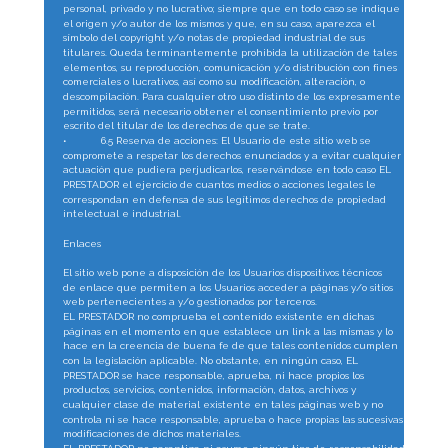
personal, privado y no lucrativo; siempre que en todo caso se indique 
el origen y/o autor de los mismos y que, en su caso, aparezca el 
símbolo del copyright y/o notas de propiedad industrial de sus 
titulares. Queda terminantemente prohibida la utilización de tales 
elementos, su reproducción, comunicación y/o distribución con fines 
comerciales o lucrativos, así como su modificación, alteración, o 
descompilación. Para cualquier otro uso distinto de los expresamente 
permitidos, será necesario obtener el consentimiento previo por 
escrito del titular de los derechos de que se trate.
•
6.5 Reserva de acciones: El Usuario de este sitio web se 
compromete a respetar los derechos enunciados y a evitar cualquier 
actuación que pudiera perjudicarlos, reservándose en todo caso EL 
PRESTADOR el ejercicio de cuantos medios o acciones legales le 
correspondan en defensa de sus legítimos derechos de propiedad 
intelectual e industrial.
Enlaces
El sitio web pone a disposición de los Usuarios dispositivos técnicos 
de enlace que permiten a los Usuarios acceder a páginas y/o sitios 
web pertenecientes a y/o gestionados por terceros.
EL PRESTADOR no comprueba el contenido existente en dichas 
páginas en el momento en que establece un link a las mismas y lo 
hace en la creencia de buena fe de que tales contenidos cumplen 
con la legislación aplicable. No obstante, en ningún caso, EL 
PRESTADOR se hace responsable, aprueba, ni hace propios los 
productos, servicios, contenidos, información, datos, archivos y 
cualquier clase de material existente en tales páginas web y no 
controla ni se hace responsable, aprueba o hace propias las sucesivas 
modificaciones de dichos materiales.