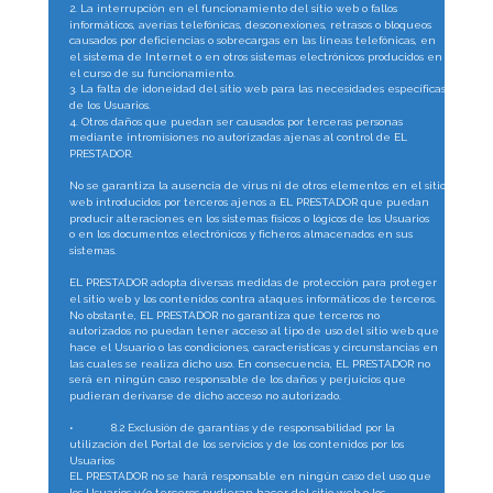
2. La interrupción en el funcionamiento del sitio web o fallos 
informáticos, averías telefónicas, desconexiones, retrasos o bloqueos 
causados por deficiencias o sobrecargas en las líneas telefónicas, en 
el sistema de Internet o en otros sistemas electrónicos producidos en 
el curso de su funcionamiento.
3. La falta de idoneidad del sitio web para las necesidades específicas 
de los Usuarios.
4. Otros daños que puedan ser causados por terceras personas 
mediante intromisiones no autorizadas ajenas al control de EL 
PRESTADOR.
No se garantiza la ausencia de virus ni de otros elementos en el sitio 
web introducidos por terceros ajenos a EL PRESTADOR que puedan 
producir alteraciones en los sistemas físicos o lógicos de los Usuarios 
o en los documentos electrónicos y ficheros almacenados en sus 
sistemas.
EL PRESTADOR adopta diversas medidas de protección para proteger 
el sitio web y los contenidos contra ataques informáticos de terceros. 
No obstante, EL PRESTADOR no garantiza que terceros no 
autorizados no puedan tener acceso al tipo de uso del sitio web que 
hace el Usuario o las condiciones, características y circunstancias en 
las cuales se realiza dicho uso. En consecuencia, EL PRESTADOR no 
será en ningún caso responsable de los daños y perjuicios que 
pudieran derivarse de dicho acceso no autorizado.
•
8.2 Exclusión de garantías y de responsabilidad por la 
utilización del Portal de los servicios y de los contenidos por los 
Usuarios
EL PRESTADOR no se hará responsable en ningún caso del uso que 
los Usuarios y/o terceros pudieran hacer del sitio web o los 