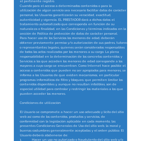
el pertinente registro.
Cuando para el acceso a determinados contenidos o para la 
utilización de algún servicio sea necesario facilitar datos de carácter 
personal, los Usuarios garantizarán su veracidad, exactitud, 
autenticidad y vigencia. EL PRESTADOR dará a dichos datos el 
tratamiento automatizado que corresponda en función de su 
naturaleza o finalidad, en las Condiciones y términos indicados en la 
sección de Política de protección de datos de carácter personal.
Para hacer uso de los Servicios los menores de edad, deberán 
obtener previamente permiso y/o autorización de sus padres, tutores 
o representantes legales, quienes serán considerados responsables 
de todos los actos realizados por los menores a su cargo. La plena 
responsabilidad en la determinación de los concretos contenidos y 
Servicios a los que acceden los menores de edad corresponde a los 
mayores a cuyo cargo se encuentran. Como Internet hace posible el 
acceso a contenidos que pueden no ser apropiados para menores, se 
informa a los Usuarios de que existen mecanismos, en particular 
programas informáticos de filtro y bloqueo, que permiten limitar los 
contenidos disponibles y, aunque no resultan infalibles, son de 
especial utilidad para controlar y restringir los materiales a los que 
pueden acceder los menores.
Condiciones de utilización
El Usuario se compromete a hacer un uso adecuado y lícito del sitio 
web así como de los contenidos, productos y servicios, de 
conformidad con la legislación aplicable en cada momento, las 
presentes Condiciones Generales de Uso del sitio web, la moral y 
buenas costumbres generalmente aceptadas y el orden público. El 
Usuario deberá abstenerse de:
1.
Hacer un uso no autorizado o fraudulento del sitio web y/o 