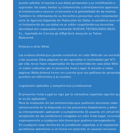
puede solicitar el acceso a sus datos personales y su rectificación o 
supresión. Así como, limitar su tratamiento, o directamente oponerse 
al tratamiento o ejercer el derecho a la portabilidad de los mismos.
También le informamos de su derecho a presentar una reclamación 
ante la Agencia Española de Protección de Datos, si considera que en 
el tratamiento de sus datos no se están respetando sus derechos.
Identidad del responsable (contacto): NUEVAS TECNOLOGÍAS IBIZA, 
S.L., Apartado de Correos 50, 07830 Sant Josep de sa Talaia 
(Baleares).
Enlaces a otras Webs
Los enlaces (links) que puede encontrar en esta Web son un servicio 
a los usuarios. Estas páginas no son operadas ni controladas por NTi, 
por ello, no se hace responsable de los contenidos de esos sitios Web 
ni están cubiertas por el presente Aviso Legal. Si accede a estas 
páginas Webs deberá tener en cuenta que sus políticas de privacidad 
pueden ser diferentes a la nuestra.
Legislación aplicable y competencia jurisdiccional
El presente Aviso Legal se rige por la normativa española vigente que 
le es de aplicación.
Para la resolución de las controversias que pudieran derivarse como 
consecuencia de lo dispuesto en las presentes disposiciones y sobre 
su interpretación, aplicación y cumplimiento. El usuario, en virtud de la 
aceptación de las condiciones recogidas en este Aviso legal, renuncia 
expresamente a cualquier otro fuero que pudiera corresponderle.
En cualquier caso, dentro de la jurisdicción española, si la legislación 
permitiese someterse a un fuero en concreto, el usuario renuncia 