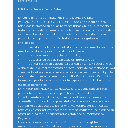
para evitarlos.
Política de Protección de Datos
En cumplimiento del REGLAMENTO (UE) 2016/679 DEL 
PARLAMENTO EUROPEO Y DEL CONSEJO de 27 de Abril de 2016, 
relativo a la protección de las personas físicas en lo que respecta al 
tratamiento de datos personales y a la libre circulación de estos datos 
y su normativa de desarrollo, se le informa que los datos personales 
proporcionados por usted serán tratados con las siguientes 
finalidades:
•
Facilitar la información solicitada acerca de nuestra empresa, 
nuestros productos y nuestra red de distribución;
•
gestionar su solicitud de distribuidor;
•
gestionar su pedido realizado en nuestra web;
•
dar contestación y gestionar sus comentarios y sugerencias.
A través de la cumplimentación de formularios de contacto de la Web 
o mediante el envío de correos electrónicos o cualquier otro tipo de 
solicitud de información remitida a NUEVAS TECNOLOGÍAS IBIZA, el 
interesado presta su consentimiento expreso para el tratamiento de 
sus datos personales.
En ningún caso NUEVAS TECNOLOGÍAS IBIZA, utilizará los datos 
personales de los interesados para fines distintos de los 
anteriormente mencionados, ni los comunicará a terceros sin el 
consentimiento previo y expreso del afectado, y se compromete a 
guardar el debido secreto profesional y a establecer las medidas 
técnicas y organizativas necesarias para salvaguardar la información 
conforme a los requerimientos que establece el mencionado 
Reglamento.
Sus datos personales se conservarán en nuestros registros durante 
un periodo de tres años. No obstante, en cualquier momento usted 