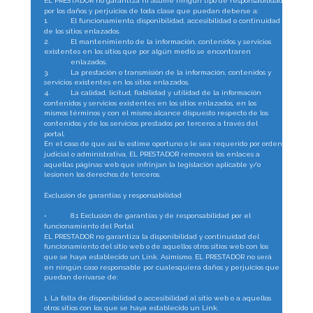
EL PRESTADOR no garantiza ni asume ningún tipo de responsabilidad 
por los daños y perjuicios de toda clase que puedan deberse a:
1.
El funcionamiento, disponibilidad, accesibilidad o continuidad 
de los sitios enlazados.
2.
El mantenimiento de la información, contenidos y servicios 
existentes en los sitios que por algún medio se encontraren
enlazados.
3.
La prestación o transmisión de la información, contenidos y 
servicios existentes en los sitios enlazados.
4.
La calidad, licitud, fiabilidad y utilidad de la información 
contenidos y servicios existentes en los sitios enlazados, en los 
mismos términos y con el mismo alcance dispuesto respecto de los 
contenidos y de los servicios prestados por terceros a través del 
portal.
En el caso de que así lo estime oportuno o le sea requerido por orden 
judicial o administrativa, EL PRESTADOR removerá los enlaces a 
aquellas páginas web que infrinjan la legislación aplicable y/o 
lesionen los derechos de terceros.
Exclusión de garantías y responsabilidad
•
8.1 Exclusión de garantías y de responsabilidad por el 
funcionamiento del Portal
EL PRESTADOR no garantiza la disponibilidad y continuidad del 
funcionamiento del sitio web o de aquellos otros sitios web con los 
que se haya establecido un Link. Asimismo, EL PRESTADOR no será 
en ningún caso responsable por cualesquiera daños y perjuicios que 
puedan derivarse de:
1. La falta de disponibilidad o accesibilidad al sitio web o a aquellos 
otros sitios con los que se haya establecido un Link.