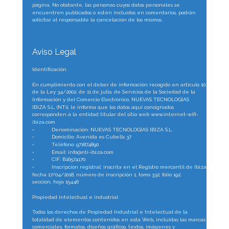
página. No obstante, las personas cuyos datos personales se 
encuentren publicados o estén incluidos en comentarios, podrán 
solicitar al responsable la cancelación de los mismos.
Aviso Legal
Identificación
En cumplimiento con el deber de información recogido en artículo 10 
de la Ley 34/2002, de 11 de julio, de Servicios de la Sociedad de la 
Información y del Comercio Electrónico, NUEVAS TECNOLOGÍAS 
IBIZA S.L. (NTi), le informa que los datos aquí consignados 
corresponden a la entidad titular del sitio web www.internet-wifi-
ibiza.com
•
Denominación: NUEVAS TECNOLOGÍAS IBIZA S.L.
•
Domicilio: Avenida es Cubells 37
•
Teléfono: 971874890
•
Email: info@nti-ibiza.com
•
CIF: B16574170
•
Inscripción registral: inscrita en el Registro mercantil de Ibiza, 
fecha 17/04/2018, número de inscripción 1, tomo 332, folio 192, 
sección, hoja 15446 
Propiedad intelectual e industrial
Todos los derechos de Propiedad Industrial e Intelectual de la 
totalidad de elementos contenidos en esta Web, incluidas las marcas 
comerciales, formatos, diseños gráficos, textos, imágenes y 