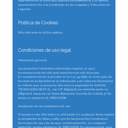
expresamente al fuero que pudiera corresponderle y se somete 
voluntariamente a la jurisdicción de los Juzgados y Tribunales de 
Leganés.
Politica de Cookies
Este sitio web no utiliza cookies.
Condiciones de uso legal
Información general
Las presentes Condiciones Generales regulan el uso y 
funcionamiento del sitio web www.internet-wifi-ibiza.com
En cumplimiento de lo previsto en la Ley 34/2002, de 11 de julio, de 
Servicios de la Sociedad de la Información y de Comercio Electrónico, 
se informa que el presente sitio web es propiedad de NUEVAS 
TECNOLOGÌAS IBIZA SL., con CIF B16574170 con domicilio social en 
07830 Sant Josep des sa Talaia (Baleares), Avenida Es Cubells 37. De 
ahora en adelante EL PRESTADOR.
Aceptación de las condiciones de uso
El acceso a este sitio web o su utilización en cualquier forma implica 
la aceptación de todas y cada una de las presentes Condiciones 
Generales de uso y de las que, unilateralmente, en cualquier 
momento, pueda establecer EL PRESTADOR. En consecuencia, será 